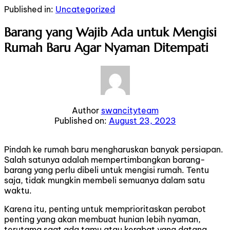
Skip
Skip
Published in:
Uncategorized
links
to
primary
Barang yang Wajib Ada untuk Mengisi
navigation
Rumah Baru Agar Nyaman Ditempati
Skip
to
content
Author
swancityteam
Published on:
August 23, 2023
Pindah ke rumah baru mengharuskan banyak persiapan.
Salah satunya adalah mempertimbangkan barang-
barang yang perlu dibeli untuk mengisi rumah. Tentu
saja, tidak mungkin membeli semuanya dalam satu
waktu.
Karena itu, penting untuk memprioritaskan perabot
penting yang akan membuat hunian lebih nyaman,
terutama saat ada tamu atau kerabat yang datang